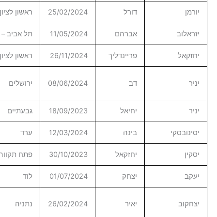
ל
25/02/2024
ראשון לציון
מטוסים
הם
11/05/2024
תל אביב – יפו
להב
נדליך
26/11/2024
ראשון לציון
מלט
מפעל
08/06/2024
ירושלים
הייצור
אל
18/09/2023
גבעתיים
אלתא
ה
12/03/2024
ערד
קאל
30/10/2023
פתח תקווה
תממ
ק
01/07/2024
לוד
אביזרים
מפעל
26/02/2024
נתניה
הייצור