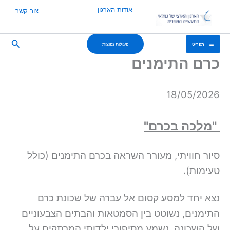
ילוג
אודות הארגון
צור קשר
תוכן
חיפוש
פעולות נפוצות
תפריט
כרם התימנים
18/05/2026
"מלכה בכרם"
סיור חוויתי, מעורר השראה בכרם התימנים (כולל
טעימות).
נצא יחד למסע קסום אל עברה של שכונת כרם
התימנים, נשוטט בין הסמטאות והבתים הצבעוניים
של השכונה, נשמע מסיפורי ילדותי המרתקים על