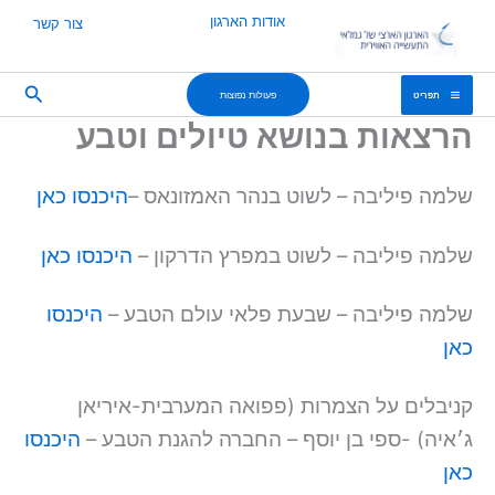
ילוג
אודות הארגון
צור קשר
תוכן
חיפוש
פעולות נפוצות
תפריט
הרצאות בנושא טיולים וטבע
שלמה פיליבה – לשוט בנהר האמזונאס –
היכנסו כאן
שלמה פיליבה – לשוט במפרץ הדרקון –
היכנסו כאן
שלמה פיליבה – שבעת פלאי עולם הטבע –
היכנסו
כאן
קניבלים על הצמרות (פפואה המערבית-איריאן
ג׳איה) -ספי בן יוסף – החברה להגנת הטבע –
היכנסו
כאן